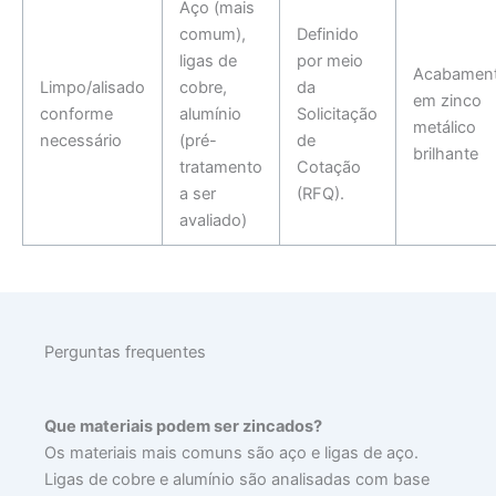
Aço (mais
comum),
Definido
ligas de
por meio
Acabamen
Limpo/alisado
cobre,
da
em zinco
conforme
alumínio
Solicitação
metálico
necessário
(pré-
de
brilhante
tratamento
Cotação
a ser
(RFQ).
avaliado)
Perguntas frequentes
Que materiais podem ser zincados?
Os materiais mais comuns são aço e ligas de aço.
Ligas de cobre e alumínio são analisadas com base