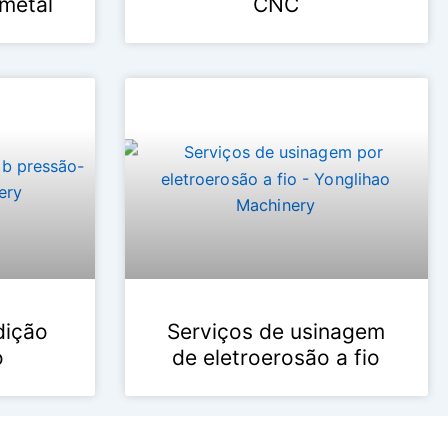
metal
CNC
dição
Serviços de usinagem
o
de eletroerosão a fio