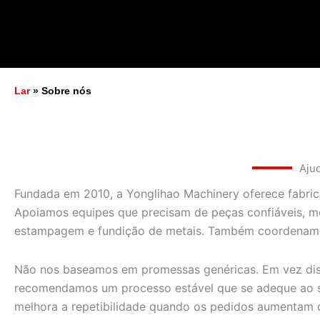
Lar
»
Sobre nós
Ajud
Fundada em 2010, a Yonglihao Machinery oferece fabric
Apoiamos equipes que precisam de peças confiáveis, mo
estampagem e fundição de metais. Também coordenamos
Não nos baseamos em promessas genéricas. Em vez diss
recomendamos um processo estável que se adeque ao seu
melhora a repetibilidade quando os pedidos aumentam d