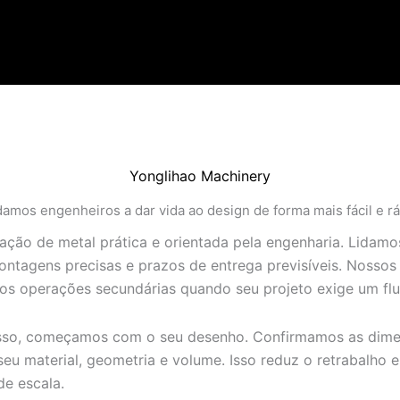
Yonglihao Machinery
amos engenheiros a dar vida ao design de forma mais fácil e r
ação de metal prática e orientada pela engenharia. Lidam
ntagens precisas e prazos de entrega previsíveis. Nossos
 operações secundárias quando seu projeto exige um flu
o, começamos com o seu desenho. Confirmamos as dimensõe
 material, geometria e volume. Isso reduz o retrabalho e
e escala.