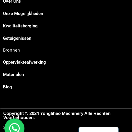
Over Ons
Onze Mogelijkheden
Japanese
Kwaliteitsborging
Spanish
Russian
Getuigenissen
Portuguese
Bronnen
Korean
Oppervlakteafwerking
Italian
Materialen
Indonesian
German
Blog
French
Chinese
Copyright © 2024 Yonglihao Machinery Alle Rechten
Arabic
Voorbehouden.
English
Sitemap