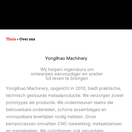
Thuis
»
Over ons
Yonglihao Machinery
Wij helpen ingenieurs om
ontwerpen eenvoudiger en sneller
tot leven te brengen
Yonglihao Machinery, opgericht in 2010, biedt praktische,
technisch gestuurde metaalproductie. We verzorgen zowel
prototypes als productie. We ondersteunen teams die
betrouwbare onderdelen, schone assemblages en
voorspelbare levertijden nodig hebben. Onze
kernprocessen omvatten CNC-bewerking, metaalstansen
en metaalgieten. We coördineren ook secundaire