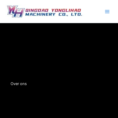
Ga
naar
de
inhoud
Over ons