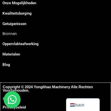
Onze Mogelijkheden
Japanese
Kwaliteitsborging
Spanish
Russian
Getuigenissen
Portuguese
Bronnen
Korean
Oppervlakteafwerking
Italian
Materialen
Indonesian
German
Blog
French
Chinese
Copyright © 2024 Yonglihao Machinery Alle Rechten
Arabic
Voorbehouden.
English
Sitemap
Dutch
Privacybeleid