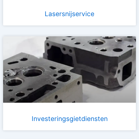
Lasersnijservice
Investeringsgietdiensten