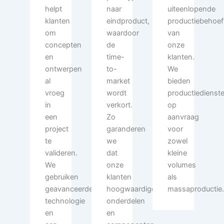
helpt
naar
uiteenlopende
klanten
eindproduct,
productiebehoef
om
waardoor
van
concepten
de
onze
en
time-
klanten.
ontwerpen
to-
We
al
market
bieden
vroeg
wordt
productiedienst
in
verkort.
op
een
Zo
aanvraag
project
garanderen
voor
te
we
zowel
valideren.
dat
kleine
We
onze
volumes
gebruiken
klanten
als
geavanceerde
hoogwaardige
massaproductie
technologie
onderdelen
en
en