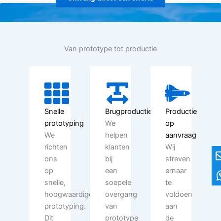
Van prototype tot productie
Snelle
Brugproductie
Productie
prototyping
We
op
We
helpen
aanvraag
Lucht- en ruimtevaart
richten
klanten
Wij
ons
bij
streven
op
een
ernaar
snelle,
soepele
te
hoogwaardige
overgang
voldoen
prototyping.
van
aan
Dit
prototype
de