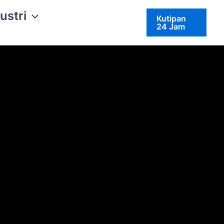
ustri
Kutipan
24 Jam