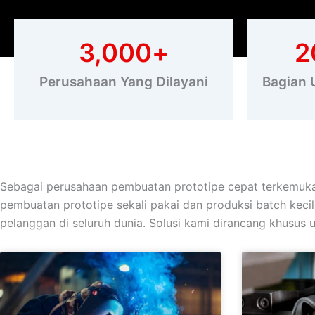
3,000
+
2
Perusahaan Yang Dilayani
Bagian 
Sebagai perusahaan pembuatan prototipe cepat terkemuka
pembuatan prototipe sekali pakai dan produksi batch kec
pelanggan di seluruh dunia. Solusi kami dirancang khusus 