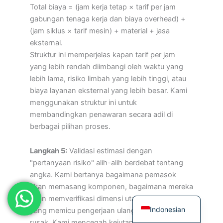
Total biaya = (jam kerja tetap × tarif per jam
Japanese
gabungan tenaga kerja dan biaya overhead) +
Spanish
(jam siklus × tarif mesin) + material + jasa
eksternal.
Russian
Struktur ini memperjelas kapan tarif per jam
Portuguese
yang lebih rendah diimbangi oleh waktu yang
Korean
lebih lama, risiko limbah yang lebih tinggi, atau
biaya layanan eksternal yang lebih besar. Kami
Italian
menggunakan struktur ini untuk
German
membandingkan penawaran secara adil di
berbagai pilihan proses.
French
Dutch
Langkah 5:
Validasi estimasi dengan
Chinese
"pertanyaan risiko" alih-alih berdebat tentang
angka. Kami bertanya bagaimana pemasok
Arabic
akan memasang komponen, bagaimana mereka
English
akan memverifikasi dimensi utama, dan apa
Indonesian
yang memicu pengerjaan ulang atau barang
rusak. Kami mencegah kejutan biaya dengan