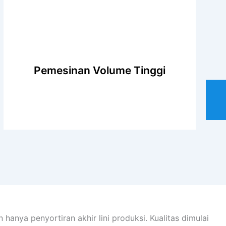
Pemesinan Volume Tinggi
Kami memiliki peralatan dan proses canggih
yang memungkinkan kami memenuhi
kebutuhan pelanggan. Kami dapat
memproduksi banyak komponen dengan tetap
anya penyortiran akhir lini produksi. Kualitas dimulai