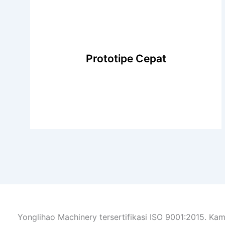
Prototipe Cepat
Tujuan kami adalah menawarkan layanan
pembuatan prototipe yang cepat dan
berkualitas kepada klien. Tim manufaktur dan
teknologi kami dapat dengan cepat membuat
Yonglihao Machinery tersertifikasi ISO 9001:2015. Kam
prototipe untuk memvalidasi desain Anda atau