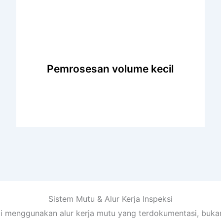
Pemrosesan volume kecil
Baik Anda membutuhkan produksi dalam
jumlah kecil, kami memiliki fleksibilitas untuk
memproses batch kecil. Kami menciptakan
komponen berkualitas untuk pesanan kecil
Sistem Mutu & Alur Kerja Inspeksi
dengan solusi yang dapat disesuaikan dan
i menggunakan alur kerja mutu yang terdokumentasi, bukan h