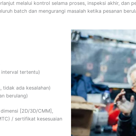
menggunakan metode manufaktur yang
erlanjut melalui kontrol selama proses, inspeksi akhir, d
efisien.
eluruh batch dan mengurangi masalah ketika pesanan berula
)
interval tertentu)
, tidak ada kesalahan)
an berulang)
si dimensi [2D/3D/CMM],
(MTC) / sertifikat kesesuaian