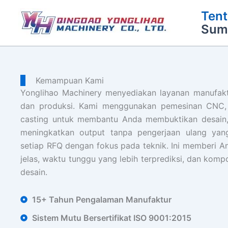
Lewati
Ten
ke
Sum
konten
Kemampuan Kami
Yonglihao Machinery menyediakan layanan manufakt
dan produksi. Kami menggunakan pemesinan CNC, 
casting untuk membantu Anda membuktikan desain, 
meningkatkan output tanpa pengerjaan ulang yan
setiap RFQ dengan fokus pada teknik. Ini memberi A
jelas, waktu tunggu yang lebih terprediksi, dan komp
desain.
15+ Tahun Pengalaman Manufaktur
Sistem Mutu Bersertifikat ISO 9001:2015