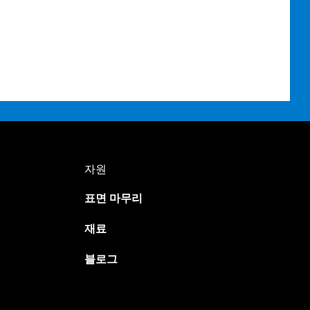
Japanese
자원
Spanish
표면 마무리
Russian
Portuguese
재료
Italian
블로그
Indonesian
German