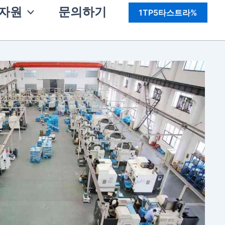
자원
문의하기
1TP5타스트라%