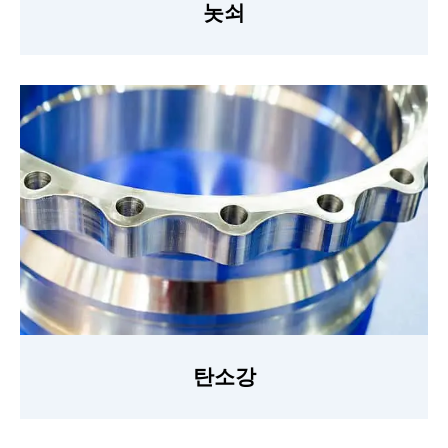
놋쇠
탄소강