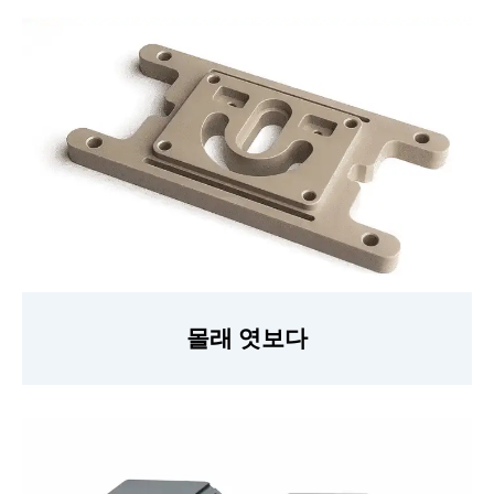
몰래 엿보다