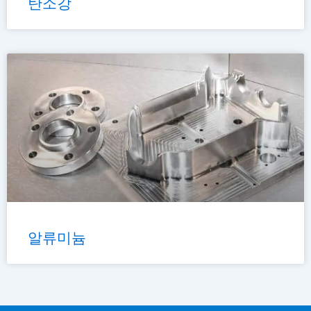
탄소강
알류미늄