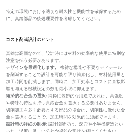
特定の環境における適切な耐久性と機能性を確保するため
に、真鍮部品の後処理要件を考慮してください。
コスト削減設計のヒント
真鍮は高価なので、設計時には材料の効率的な使用に特別な
注意を払う必要があります。
デザインを最適化します。
複雑な構造や不要なディテール
を削減することで設計を可能な限り簡素化し、材料使用量と
加工時間を削減します。同時に、加工効率とコストに直接影
響を与える機械設定の数を最小限に抑えます。
経済的な合金の選択:
純粋に装飾的な用途であれば、高強度
や特殊な特性を持つ真鍮合金を選択する必要はありません。
切削加工を多く必要とする部品の場合は、切削性に優れた合
金を選択することで、加工時間を効果的に短縮できます。
設計時の詳細の制御:
設計段階では、深穴や小半径構造とい
った、過度に厳しい公差や複雑な形状を避けてください。こ