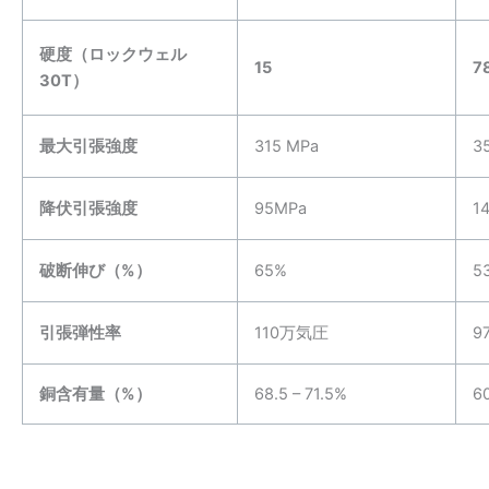
硬度（ロックウェル
15
7
30T）
最大引張強度
315 MPa
3
降伏引張強度
95MPa
1
破断伸び（%）
65%
5
引張弾性率
110万気圧
9
銅含有量（%）
68.5 – 71.5%
6