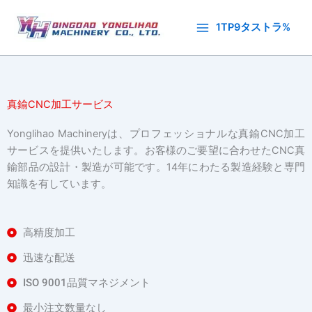
内
容
1TP9タストラ%
を
ス
キ
ッ
真鍮CNC加工サービス
プ
Yonglihao Machineryは、プロフェッショナルな真鍮CNC加工
サービスを提供いたします。お客様のご要望に合わせたCNC真
鍮部品の設計・製造が可能です。14年にわたる製造経験と専門
知識を有しています。
高精度加工
迅速な配送
ISO 9001品質マネジメント
最小注文数量なし