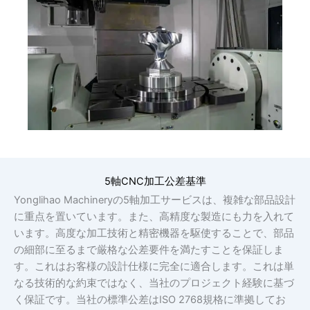
5軸CNC加工公差基準
Yonglihao Machineryの5軸加工サービスは、複雑な部品設計
に重点を置いています。また、高精度な製造にも力を入れて
います。高度な加工技術と精密機器を駆使することで、部品
の細部に至るまで厳格な公差要件を満たすことを保証しま
す。これはお客様の設計仕様に完全に適合します。これは単
なる技術的な約束ではなく、当社のプロジェクト経験に基づ
く保証です。当社の標準公差はISO 2768規格に準拠してお