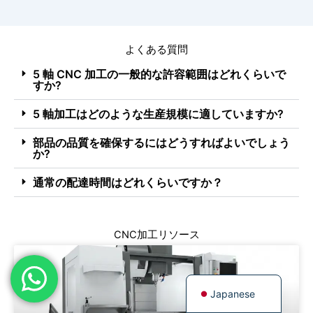
Spanish
Russian
よくある質問
Portuguese
5 軸 CNC 加工の一般的な許容範囲はどれくらいで
すか?
Korean
Italian
5 軸加工はどのような生産規模に適していますか?
Indonesian
部品の品質を確保するにはどうすればよいでしょう
か?
German
French
通常の配達時間はどれくらいですか？
Dutch
Chinese
CNC加工リソース
Arabic
English
Japanese