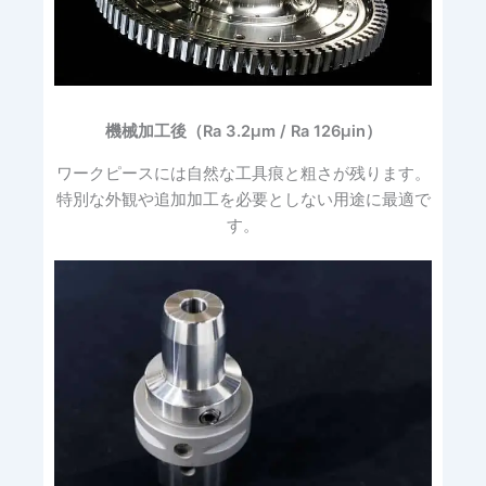
機械加工後（Ra 3.2μm / Ra 126μin）
ワークピースには自然な工具痕と粗さが残ります。
特別な外観や追加加工を必要としない用途に最適で
す。