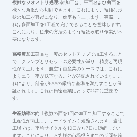
複雑なジオメトリ処理
5軸加工は、平面および曲面を
様々な角度から切削できます。これにより、複雑な形
状の加工が容易になり、効率も向上します。実際、こ
れは多面加工を1工程で完了できることを意味します。
これにより、従来の方法のような複数段取り作業が不
要になります。.
航空宇宙
高精度加工
部品を一度のセットアップで加工すること
で、クランプとリセットの必要性が減り、精度と再現
性が向上します。航空宇宙産業のケースでは、これに
よりエラー率が低下することが確認されています。こ
れにより、部品がFAAの厳格な基準を満たすことが保
証されます。これは精密産業にとって非常に重要で
す。.
生産効率の向上
複数の面を1回の加工で加工することで
生産性が向上し、リードタイムも短縮されます。当社
工場では、平均サイクルを10日から7日に短縮してい
ます。これにより、お客様の市場投入までの期間短縮