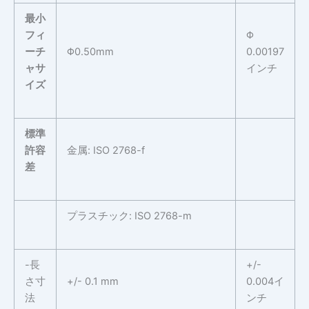
最小
フィ
Φ
ーチ
Φ0.50mm
0.00197
ャサ
インチ
イズ
標準
許容
金属: ISO 2768-f
差
プラスチック: ISO 2768-m
-長
+/-
さ寸
+/- 0.1 mm
0.004イ
法
ンチ