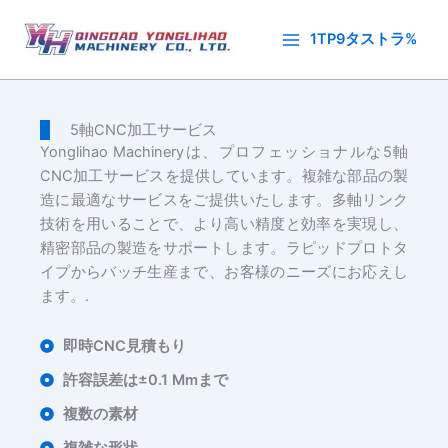
内
容
1TP9タストラ%
を
ス
キ
5軸CNC加工サービス
ッ
Yonglihao Machineryは、プロフェッショナルな5軸
プ
CNC加工サービスを提供しています。複雑な部品の製
造に最適なサービスをご提供いたします。多軸リンク
技術を用いることで、より高い精度と効率を実現し、
精密部品の製造をサポートします。ラピッドプロトタ
イプからバッチ生産まで、お客様のニーズにお応えし
ます。.
即時CNC見積もり
許容誤差は±0.1 Mmまで
複数の素材
複雑な形状