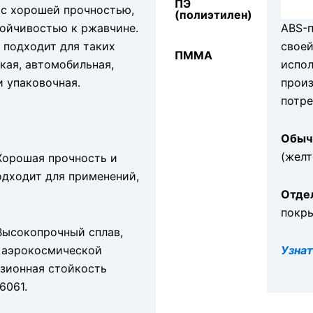
ПЭ
с хорошей прочностью,
(полиэтилен)
ойчивостью к ржавчине.
ABS-п
 подходит для таких
своей
ПММА
кая, автомобильная,
испол
и упаковочная.
произ
потре
Обыч
(желт
Хорошая прочность и
одходит для применений,
Отде
покр
Высокопрочный сплав,
 аэрокосмической
Узна
зионная стойкость
6061.