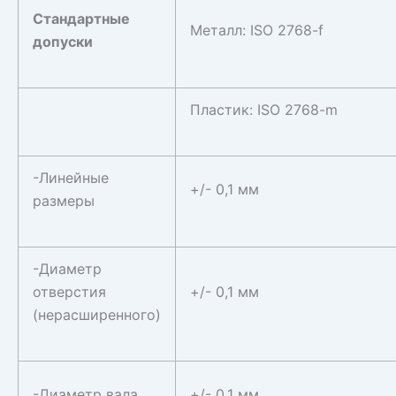
Стандартные
Металл: ISO 2768-f
допуски
Пластик: ISO 2768-m
-Линейные
+/- 0,1 мм
размеры
-Диаметр
отверстия
+/- 0,1 мм
(нерасширенного)
-Диаметр вала
+/- 0,1 мм