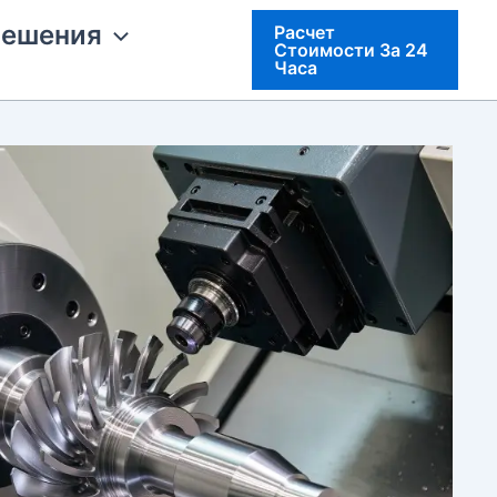
решения
Расчет
Стоимости За 24
Часа