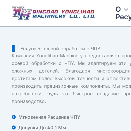
Перейти
О
к
Рес
содержимому
Услуги 5-осевой обработки с ЧПУ
Компания Yonglihao Machinery предоставляет про
осевой обработки с ЧПУ. Мы адаптируем эти у
сложных деталей. Благодаря многокоорди
достигаем более высокой точности и эффективн
производить прецизионные компоненты. Мы мо
потребности, будь то быстрое создание пр
производство.
Мгновенная Расценка ЧПУ
Допуски До ±0,1 Мм