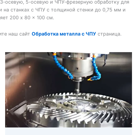
3-осевую, 5-осевую и ЧПУ-фрезерную обработку для
и на станках с ЧПУ с толщиной стенки до 0,75 мм и
ет 200 x 80 x 100 см.
ите наш сайт
Обработка металла с ЧПУ
страница.