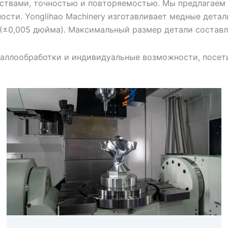
твами, точностью и повторяемостью. Мы предлагаем 
сти. Yonglihao Machinery изготавливает медные детал
(±0,005 дюйма). Максимальный размер детали составля
таллообработки и индивидуальные возможности, посет