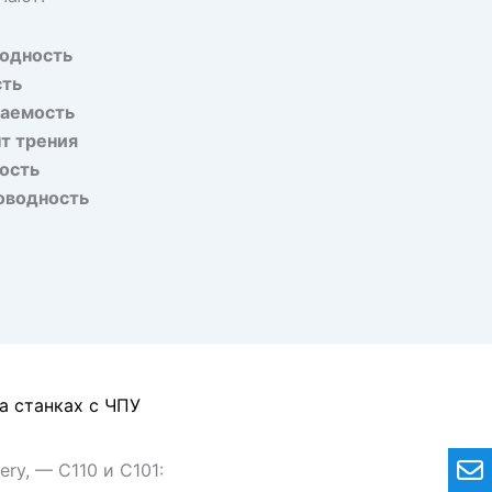
одность
сть
аемость
т трения
ость
оводность
а станках с ЧПУ
ry, — C110 и C101: