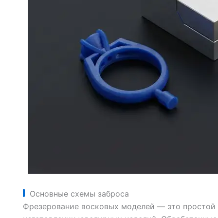
Основные схемы заброса
Фрезерование восковых моделей — это простой 