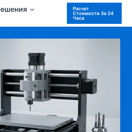
решения
Расчет
Стоимости За 24
Часа