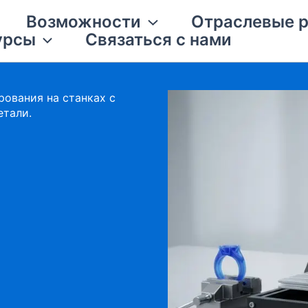
Возможности
Отраслевые 
урсы
Связаться с нами
ования на станках с
етали.