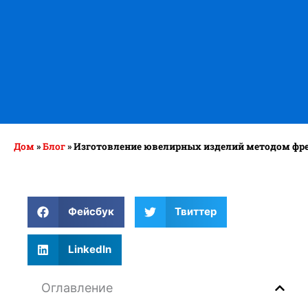
Дом
»
Блог
»
Изготовление ювелирных изделий методом фрез
Фейсбук
Твиттер
LinkedIn
Оглавление