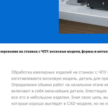
ерования на станках с ЧПУ: восковые модели, формы и метал
Обработка ювелирных изделий на станках с ЧПУ 
изготавливаете восковую модель, деталь для пр
Определение объема работ на начальном этапе 
включают в себя мельчайшие детали, блестящие
все это в небольшом изделии. Зная свою цель, 
которые хорошо выглядят в CAD-модели, но не по