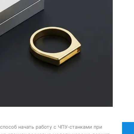
способ начать работу с ЧПУ-станками при