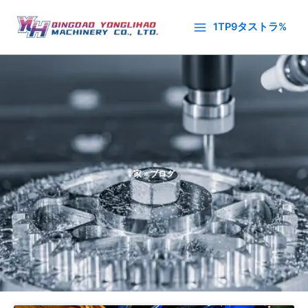
内
容
1TP9タストラ%
を
ス
キ
ッ
プ
家
»
ブログ