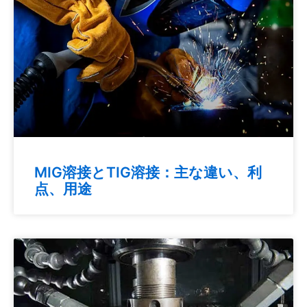
MIG溶接とTIG溶接：主な違い、利
点、用途