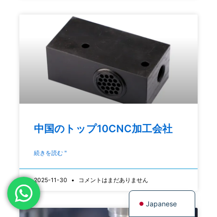
Spanish
Russian
Portuguese
Korean
Italian
Indonesian
German
French
中国のトップ10CNC加工会社
Dutch
続きを読む "
Chinese
Arabic
2025-11-30
コメントはまだありません
English
Japanese