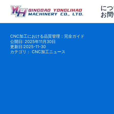
内
につ
容
お問
を
ス
キ
ッ
CNC加工における品質管理：完全ガイド
公開日: 2025年11月30日
プ
更新日:2025-11-30
カテゴリ：
CNC加工ニュース