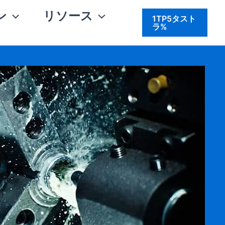
ン
リソース
1TP5タスト
ラ%