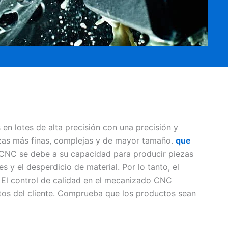
n lotes de alta precisión con una precisión y
iezas más finas, complejas y de mayor tamaño.
que
 CNC se debe a su capacidad para producir piezas
s y el desperdicio de material. Por lo tanto, el
 El control de calidad en el mecanizado CNC
tos del cliente. Comprueba que los productos sean