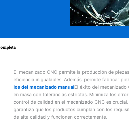
 completa
El mecanizado CNC permite la producción de piezas e
eficiencia inigualables. Además, permite fabricar p
los del mecanizado manual
El éxito del mecanizado
en masa con tolerancias estrictas. Minimiza los errore
control de calidad en el mecanizado CNC es crucial.
garantiza que los productos cumplan con los requisi
de alta calidad y funcionen correctamente.