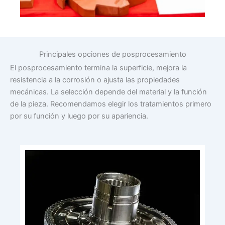
Principales opciones de posprocesamiento
El posprocesamiento termina la superficie, mejora la
resistencia a la corrosión o ajusta las propiedades
mecánicas. La selección depende del material y la función
de la pieza. Recomendamos elegir los tratamientos primero
por su función y luego por su apariencia.