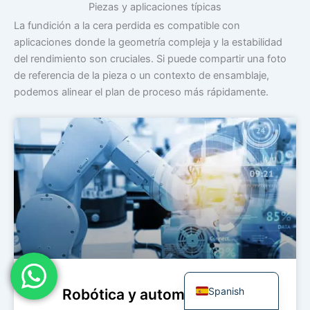
Piezas y aplicaciones típicas
Japanese
La fundición a la cera perdida es compatible con
Russian
aplicaciones donde la geometría compleja y la estabilidad
del rendimiento son cruciales. Si puede compartir una foto
Portuguese
de referencia de la pieza o un contexto de ensamblaje,
Korean
podemos alinear el plan de proceso más rápidamente.
Italian
Indonesian
German
French
Dutch
Chinese
Arabic
English
Spanish
Robótica y automatización