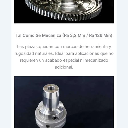
Tal Como Se Mecaniza (Ra 3,2 Μm / Ra 126 Μin)
Las piezas quedan con marcas de herramienta y
rugosidad naturales. Ideal para aplicaciones que no
requieren un acabado especial ni mecanizado
adicional.