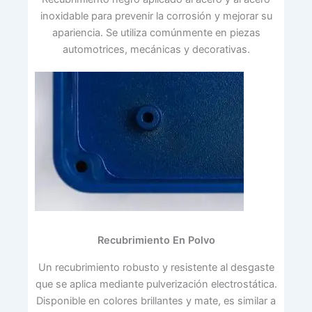
inoxidable para prevenir la corrosión y mejorar su
apariencia. Se utiliza comúnmente en piezas
automotrices, mecánicas y decorativas.
Recubrimiento En Polvo
Un recubrimiento robusto y resistente al desgaste
que se aplica mediante pulverización electrostática.
Disponible en colores brillantes y mate, es similar a