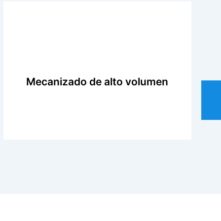
Mecanizado de alto volumen
Contamos con equipos y procesos avanzados
que nos permiten satisfacer las necesidades
de nuestros clientes. Podemos fabricar una