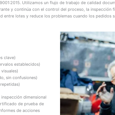
pequeños mediante soluciones personalizadas
001:2015. Utilizamos un flujo de trabajo de calidad document
y métodos de fabricación eficientes.
trante y continúa con el control del proceso, la inspecció
dad entre lotes y reduce los problemas cuando los pedidos s
s clave)
ervalos establecidos)
 visuales)
do, sin confusiones)
 repetidas)
e inspección dimensional
ertificado de prueba de
informes de acciones