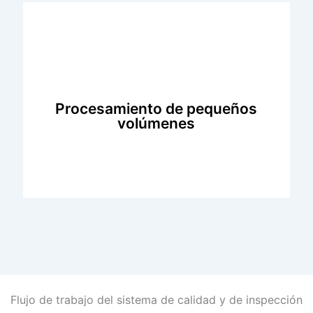
Procesamiento de pequeños
volúmenes
Si necesita una producción pequeña, tenemos
la flexibilidad de procesar lotes pequeños.
Creamos piezas de alta calidad para pedidos
Flujo de trabajo del sistema de calidad y de inspección