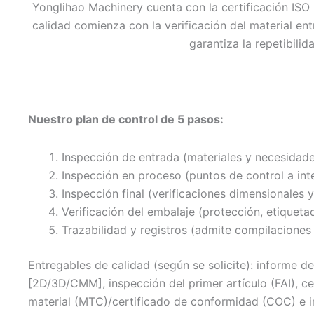
Yonglihao Machinery cuenta con la certificación ISO 9
prototipos rápidamente para validar su diseño
calidad comienza con la verificación del material en
o acelerar el desarrollo de su producto.
garantiza la repetibili
Nuestro plan de control de 5 pasos:
Inspección de entrada (materiales y necesidade
Inspección en proceso (puntos de control a int
Inspección final (verificaciones dimensionales y
Verificación del embalaje (protección, etiqueta
Trazabilidad y registros (admite compilaciones
Entregables de calidad (según se solicite): informe d
[2D/3D/CMM], inspección del primer artículo (FAI), c
material (MTC)/certificado de conformidad (COC) e 