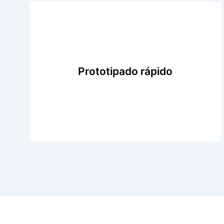
Prototipado rápido
Nuestro objetivo es ofrecer a nuestros clientes
servicios de prototipado rápidos y de
excelente calidad. Nuestro equipo de
fabricación y tecnología pueden crear