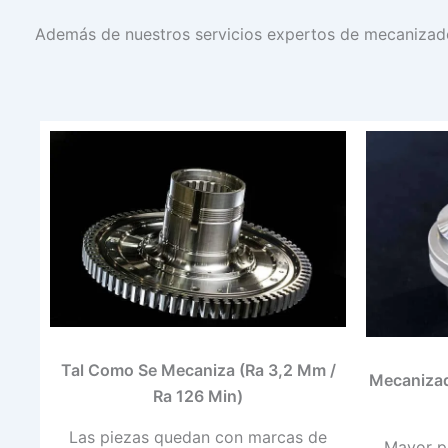
Además de nuestros servicios expertos de mecanizado
Tal Como Se Mecaniza (Ra 3,2 Μm /
Mecanizad
Ra 126 Μin)
Las piezas quedan con marcas de
Mayor pr