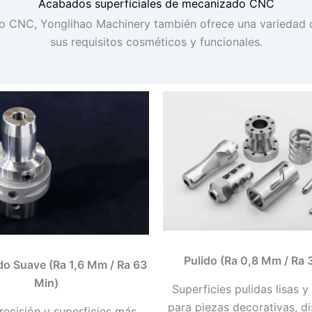
Acabados superficiales de mecanizado CNC
 CNC, Yonglihao Machinery también ofrece una variedad d
sus requisitos cosméticos y funcionales.
Pulido (Ra 0,8 Μm / Ra 
o Suave (Ra 1,6 Μm / Ra 63
Μin)
Superficies pulidas lisas y 
para piezas decorativas, di
ecisión y superficies más