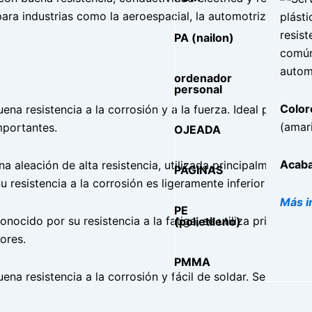
ara industrias como la aeroespacial, la automotriz, la elect
plást
resist
PA (nailon)
común
autom
ordenador
personal
Color
uena resistencia a la corrosión y a la fuerza. Ideal para apl
(amari
mportantes.
OJEADA
Acaba
na aleación de alta resistencia, utilizada principalmente en
PÁGINAS
 resistencia a la corrosión es ligeramente inferior a la del
Más i
PE
nocido por su resistencia a la fatiga, se utiliza principalm
(polietileno)
ores.
PMMA
uena resistencia a la corrosión y fácil de soldar. Se utiliz
.