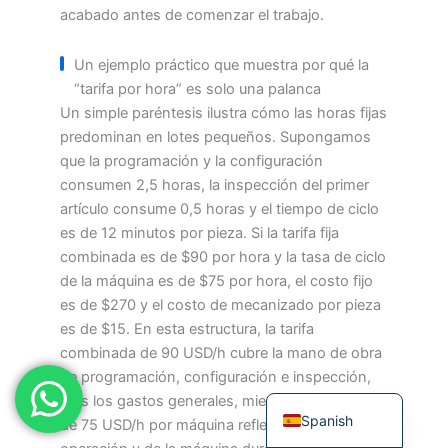
acabado antes de comenzar el trabajo.
Japanese
Russian
Un ejemplo práctico que muestra por qué la
“tarifa por hora” es solo una palanca
Portuguese
Un simple paréntesis ilustra cómo las horas fijas
Korean
predominan en lotes pequeños. Supongamos
Italian
que la programación y la configuración
consumen 2,5 horas, la inspección del primer
Indonesian
artículo consume 0,5 horas y el tiempo de ciclo
German
es de 12 minutos por pieza. Si la tarifa fija
French
combinada es de $90 por hora y la tasa de ciclo
de la máquina es de $75 por hora, el costo fijo
Dutch
es de $270 y el costo de mecanizado por pieza
Chinese
es de $15. En esta estructura, la tarifa
combinada de 90 USD/h cubre la mano de obra
Arabic
de programación, configuración e inspección,
English
más los gastos generales, mientras que la tarifa
Spanish
de 75 USD/h por máquina refleja el tiempo de