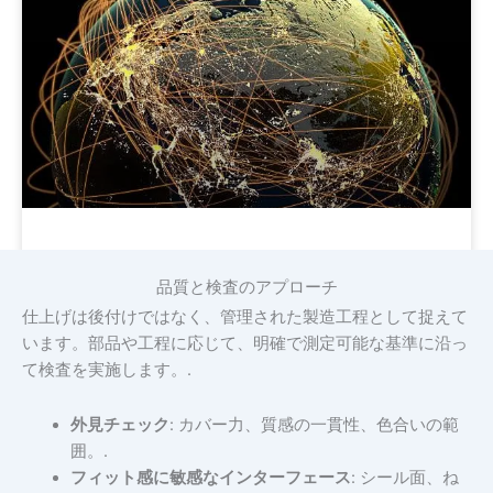
コミュニケーション
品質と検査のアプローチ
仕上げは後付けではなく、管理された製造工程として捉えて
います。部品や工程に応じて、明確で測定可能な基準に沿っ
て検査を実施します。.
外見チェック
: カバー力、質感の一貫性、色合いの範
囲。.
フィット感に敏感なインターフェース
: シール面、ね