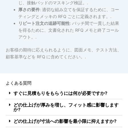
じ、接触パッドのマスキング検証。.
厚さの要件
: 適切な組み立てを保証するために、コー
ティングとメッキの RFQ ごとに定義されます。.
リピート注文の追跡可能性
: バッチ間で一貫した結果
を得るために、文書化された RFQ メモと終了コール
航空宇宙
アウト。.
お客様の期待に応えられるように、図面メモ、テスト方法、
顧客基準などを RFQ に含めてください。.
よくある質問
すぐに見積もりをもらうには何が必要ですか?
どの仕上げが厚みを増し、フィット感に影響します
か?
どの仕上げが寸法への影響を最小限に抑えますか?