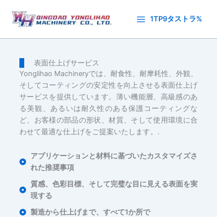
内
容
1TP9タストラ%
を
ス
キ
表面仕上げサービス
ッ
Yonglihao Machineryでは、耐食性、耐摩耗性、外観、
プ
そしてコーティングの安定性を向上させる表面仕上げ
サービスを提供しています。薄い機能層、高級感のあ
る美観、あるいは耐久性のある保護コーティングな
ど、お客様の部品の形状、材質、そして使用環境に合
わせて最適な仕上げをご提案いたします。.
アプリケーションと材料に基づいたカスタマイズさ
れた推奨事項
質感、色彩目標、そして完璧な目に見える表面を実
現する
製造から仕上げまで、すべて1か所で