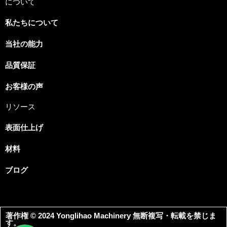
について
私たちについて
当社の能力
Spanish
品質保証
Russian
Portuguese
お客様の声
Korean
リソース
Italian
表面仕上げ
Indonesian
材料
German
French
ブログ
Dutch
Chinese
著作権 © 2024 Yonglihao Machinery 無断複写・転載を禁じま
Arabic
す。