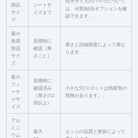
特大サイズのパーツについて
部品
シートサ
は、分割/結合オプションを確
サイ
イズまで
認できます。.
ズ
最小
推奨
見積時に
厚さと詳細密度によって異な
部品
確認（厚
ります。.
サイ
さごと）
ズ
最小
見積時に
フィ
確認済み
小さな穴/スロットは熱変形の
ーチ
（厚さの2
危険があります。.
ャサ
倍以上）
イズ
アル
ミニ
最大
エッジの品質と形状によって
ウム