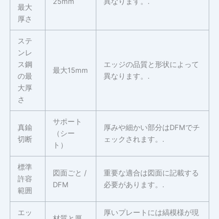
25mm
異なります。.
最大
厚さ
ステ
ンレ
ス鋼
エッジの品質と形状によって
最大15mm
の最
異なります。.
大厚
さ
サポート
真鍮
厚みや細かい部分はDFMでチ
（シー
切断
ェックされます。.
ト）
標準
図面ごと /
重要な適合は図面に記載する
許容
DFM
必要があります。.
範囲
エッ
厚いプレートには縞模様が現
材質と厚