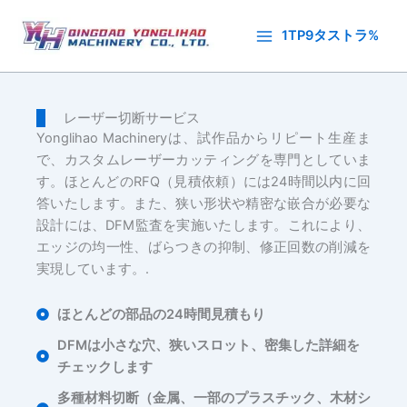
内
容
1TP9タストラ%
を
ス
キ
レーザー切断サービス
ッ
Yonglihao Machineryは、試作品からリピート生産ま
プ
で、カスタムレーザーカッティングを専門としていま
す。ほとんどのRFQ（見積依頼）には24時間以内に回
答いたします。また、狭い形状や精密な嵌合が必要な
設計には、DFM監査を実施いたします。これにより、
エッジの均一性、ばらつきの抑制、修正回数の削減を
実現しています。.
ほとんどの部品の24時間見積もり
DFMは小さな穴、狭いスロット、密集した詳細を
チェックします
多種材料切断（金属、一部のプラスチック、木材シ