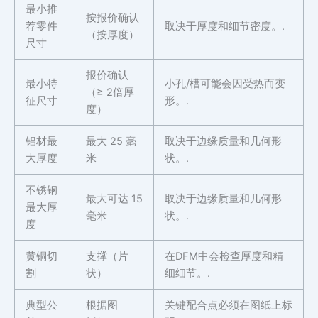
最小推
按报价确认
荐零件
取决于厚度和细节密度。.
（按厚度）
尺寸
报价确认
最小特
小孔/槽可能会因受热而变
（≥ 2倍厚
征尺寸
形。.
度）
铝材最
最大 25 毫
取决于边缘质量和几何形
大厚度
米
状。.
不锈钢
最大可达 15
取决于边缘质量和几何形
最大厚
毫米
状。.
度
黄铜切
支撑（片
在DFM中会检查厚度和精
割
状）
细细节。.
典型公
根据图
关键配合点必须在图纸上标