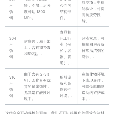
航空项目中得
不
蚀，冷加工后强
久性的
到验证，可提
锈
度可达 1800
结构部
高抗疲劳性
钢
MPa。.
件。.
能。.
食品和
304
化工行
经济实惠，可
耐腐蚀，易于加
不
业（例
抵抗厨房设备
工，含有18%铬
锈
如，容
日常清洁剂的
和8%镍。.
钢
器、管
腐蚀。.
道）。.
由于含有 2-3%
在氯化物环境
316
船舶设
钼，因此具有优
下表现最佳，
不
备和高
异的耐腐蚀性，
可降低船舶制
锈
腐蚀性
尤其是在酸性环
造商的维护成
钢
环境。.
境中。.
本。.
这些合金可确保性能可靠，我们还可以根据您的需求定制材