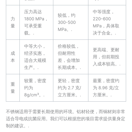
压力高达
中等强度，
较低，约
力
1800 MPa，
220-600
300-500
量
可承受重
MPa，具体取
MPa。.
载。.
决于合金。.
中等大小，
价格较低，
更高端、更耐
成
经济实惠，
但耐用性
用，但前期投
本
适合大规模
差，会增加
入成本较高。.
生产。.
长期成本。.
较重，密度
更轻，密度
最重，密度约
重
约为
约为 2.7 克/
为 8.96 克/立
量
8g/cm³。.
立方厘米。.
方厘米。.
不锈钢适用于需要长期使用的环境。铝材轻便，而铜材则非常
适合导电或抗菌应用。我们可以根据您的项目需求提供量身定
制的建议。.