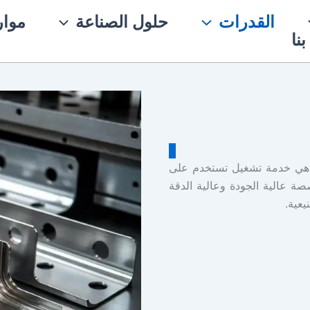
القدرات
حلول الصناعة
موار
نا
مة ختم الفولاذ المقاوم للصدأ من Yonglihao Machinery هي خدمة تشغيل تستخدم على
صة عالية الجودة وعالية الدقة
يعية.