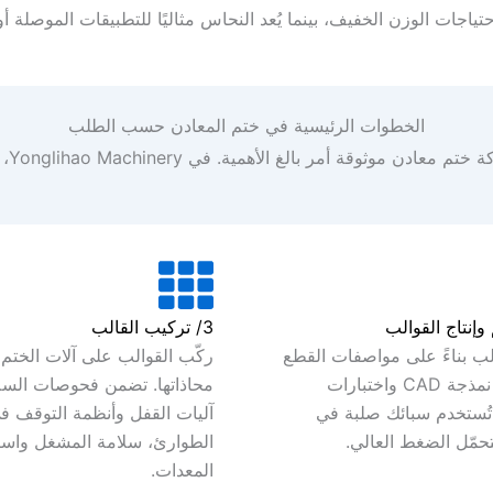
يوم احتياجات الوزن الخفيف، بينما يُعد النحاس مثاليًا للتطبيقات الموصل
الخطوات الرئيسية في ختم المعادن حسب الطلب
Yonglihao Machi، نضمن تنفيذ كل خطوة بدقة، مما يكسبنا ثقة مئات الشركات.
3/ تركيب القالب
لب بناءً على مواصفات القطع
ركّب القوالب على آلات الختم 
باستخدام نمذجة CAD واختبارات
محاذاتها. تضمن فحوصات السل
 تُستخدم سبائك صلبة في
آليات القفل وأنظمة التوقف ف
تحمّل الضغط العالي.
الطوارئ، سلامة المشغل واست
المعدات.