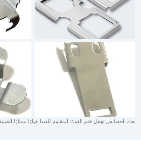
هذه الخصائص تجعل ختم الفولاذ المقاوم للصدأ خيارًا ممتازًا لتصن