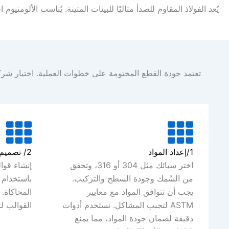
يُعد الفولاذ المقاوم للصدأ مثاليًا للبيئات المتينة. يُناسب الألومن
تعتمد جودة القطع المختومة على خطوات العملية. اختيار شركة ختم معادن موثوقة أمر بالغ الأهمية. في nery
1/إعداد المواد
2/ تصميم وإنتاج القوالب
اختر سبائك مثل 304 أو 316، وتحقق
إنشاء قوا
من السُمك وجودة السطح والتركيب.
يجب أن تتوافق المواد مع معايير
المحاكاة.
ASTM لتجنب المشاكل. نستخدم أدوات
القوالب ل
دقيقة لضمان جودة المواد، مما يمنع