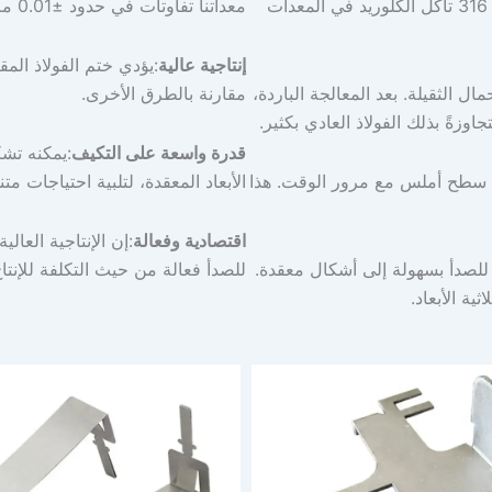
للبيئات القاسية. على سبيل المثال، يقاوم الفولاذ المقاوم للصدأ 316 تآكل الكلوريد في المعدات
معداتنا تفاوتات في حدود ±0.01 مم، مما يضمن تجانس الإنتاج بكميات كبيرة.
إنتاجية عالية
:يؤدي ختم الفولاذ الم
ل الثقيلة. بعد المعالجة الباردة،
مقارنة بالطرق الأخرى.
قدرة واسعة على التكيف
:يمكنه تشك
لى سطح أملس مع مرور الوقت. هذا
الأبعاد المعقدة، لتلبية احتياجات متن
اقتصادية وفعالة
:إن الإنتاجية العال
 للصدأ بسهولة إلى أشكال معقدة.
للصدأ فعالة من حيث التكلفة للإنت
ية الأبعاد.