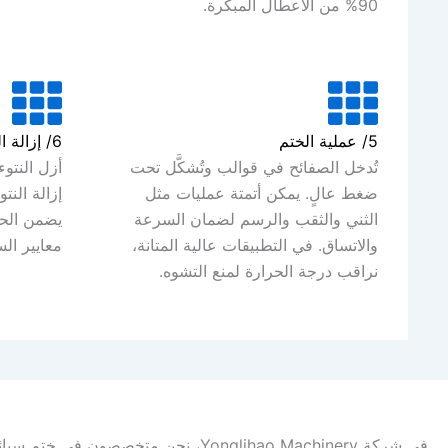
90% من الأعطال المبكرة.
5/ عملية الختم
6/ إزالة الرقائق
تُدخل الصفائح في قوالب وتُشكَّل تحت
أزل النتوء
ضغط عالٍ. يمكن أتمتة عمليات مثل
إزالة النت
الثني والثقب والرسم لضمان السرعة
يضمن الحص
والاتساق. في التطبيقات عالية المتانة،
معايير الس
نراقب درجة الحرارة لمنع التشوه.
في شركة Yonglihao Machinery، نحن متخصصون في ختم سبائك الفولاذ المقاوم للصدأ مثل 301 و304 و316. فيما يلي خصائصها وتطبيقاتها الرئيسية، استنادًا إلى بيانات واختبارات موثوقة.