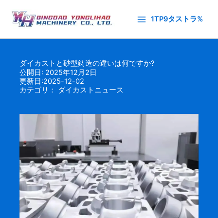
内
容
1TP9タストラ%
を
ス
キ
ダイカストと砂型鋳造の違いは何ですか?
ッ
公開日: 2025年12月2日
プ
更新日:2025-12-02
カテゴリ：
ダイカストニュース