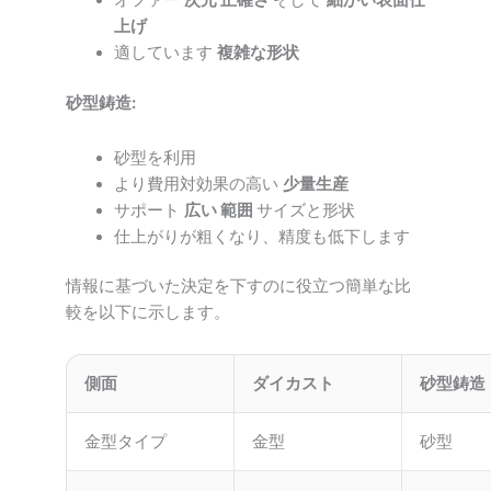
オファー
次元
正確さ
そして
細かい表面仕
上げ
適しています
複雑な形状
砂型鋳造:
砂型を利用
より費用対効果の高い
少量生産
サポート
広い
範囲
サイズと形状
仕上がりが粗くなり、精度も低下します
情報に基づいた決定を下すのに役立つ簡単な比
較を以下に示します。
側面
ダイカスト
砂型鋳造
金型タイプ
金型
砂型