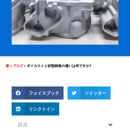
家
»
ブログ
»
ダイカストと砂型鋳造の違いは何ですか?
フェイスブック
ツイッター
リンクトイン
目次