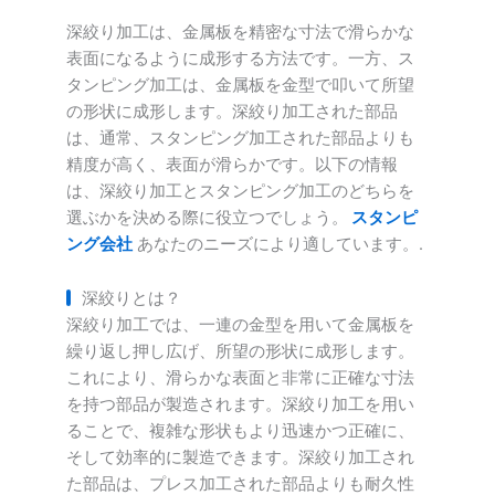
深絞り加工は、金属板を精密な寸法で滑らかな
表面になるように成形する方法です。一方、ス
タンピング加工は、金属板を金型で叩いて所望
の形状に成形します。深絞り加工された部品
は、通常、スタンピング加工された部品よりも
精度が高く、表面が滑らかです。以下の情報
は、深絞り加工とスタンピング加工のどちらを
選ぶかを決める際に役立つでしょう。
スタンピ
ング会社
あなたのニーズにより適しています。.
深絞りとは？
深絞り加工では、一連の金型を用いて金属板を
繰り返し押し広げ、所望の形状に成形します。
これにより、滑らかな表面と非常に正確な寸法
を持つ部品が製造されます。深絞り加工を用い
ることで、複雑な形状もより迅速かつ正確に、
そして効率的に製造できます。深絞り加工され
た部品は、プレス加工された部品よりも耐久性