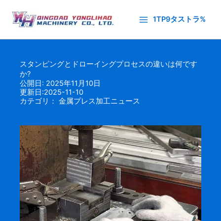
内
容
1TP9タストラ%
を
ス
キ
スタンピングとドローイングプロセスの違いは何です
ッ
か?
プ
公開日: 2025年11月10日
更新日:2025-11-10
カテゴリ：
金属プレス加工ニュース