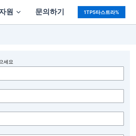
자원
문의하기
1TP5타스트라%
받으세요