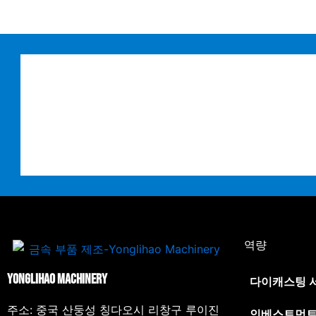
역량
Yonglihao Machinery
다이캐스팅 
주소: 중국 산둥성 칭다오시 리창구 루이진
인베스트먼트