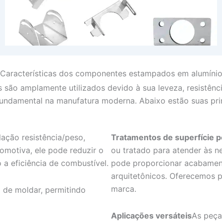
Características dos componentes estampados em alumíni
ão amplamente utilizados devido à sua leveza, resistência
fundamental na manufatura moderna. Abaixo estão suas princ
lação resistência/peso,
Tratamentos de superfície p
tomotiva, ele pode reduzir o
ou tratado para atender às n
a eficiência de combustível.
pode proporcionar acabament
arquitetônicos. Oferecemos 
marca.
l de moldar, permitindo
Aplicações versáteis
As peça