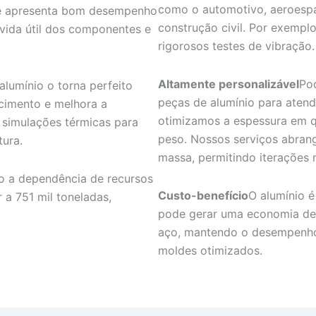
como o automotivo, aeroespac
m e apresenta bom desempenho
construção civil. Por exempl
vida útil dos componentes e
rigorosos testes de vibração.
Altamente personalizável
Po
alumínio o torna perfeito
peças de alumínio para atend
ecimento e melhora a
otimizamos a espessura em qu
 simulações térmicas para
peso. Nossos serviços abran
tura.
massa, permitindo iterações 
do a dependência de recursos
Custo-benefício
O alumínio é
 a 751 mil toneladas,
pode gerar uma economia de
aço, mantendo o desempenho
moldes otimizados.