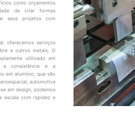
efícios como orçamentos
idade de criar formas
zar seus projetos com
l, oferecemos serviços
obre e outros metais. O
mplamente utilizado em
m a consistência e a
s em alumínio, que são
aeroespacial, automotiva
ise em design, podemos
a escala com rapidez e