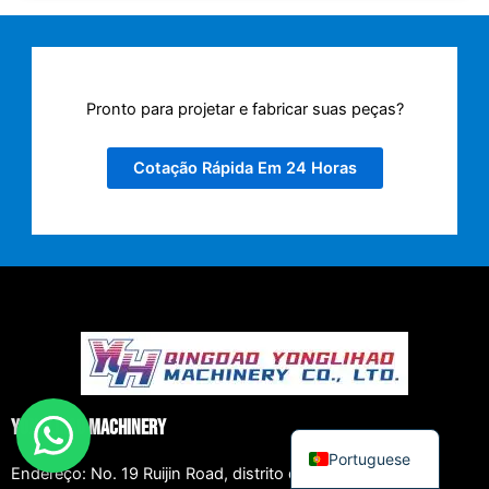
Japanese
Spanish
Russian
Pronto para projetar e fabricar suas peças?
Korean
Cotação Rápida Em 24 Horas
Italian
Indonesian
German
French
Dutch
Chinese
Arabic
English
Yonglihao Machinery
Portuguese
Endereço: No. 19 Ruijin Road, distrito de Licang, Qingdao,