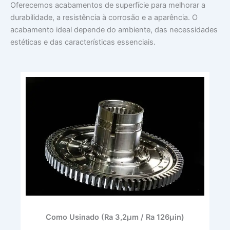
Oferecemos acabamentos de superfície para melhorar a
durabilidade, a resistência à corrosão e a aparência. O
acabamento ideal depende do ambiente, das necessidades
estéticas e das características essenciais.
Como Usinado (Ra 3,2μm / Ra 126μin)