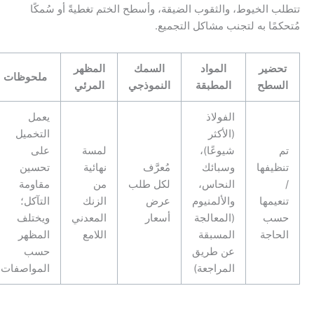
تتطلب الخيوط، والثقوب الضيقة، وأسطح الختم تغطيةً أو سُمكًا
مُتحكمًا به لتجنب مشاكل التجميع.
تحضير
المواد
السمك
المظهر
ملحوظات
السطح
المطبقة
النموذجي
المرئي
الفولاذ
يعمل
(الأكثر
التخميل
تم
شيوعًا)،
لمسة
على
تنظيفها
وسبائك
مُعرَّف
نهائية
تحسين
/
النحاس،
لكل طلب
من
مقاومة
تنعيمها
والألمنيوم
عرض
الزنك
التآكل؛
حسب
(المعالجة
أسعار
المعدني
ويختلف
الحاجة
المسبقة
اللامع
المظهر
عن طريق
حسب
المراجعة)
المواصفات