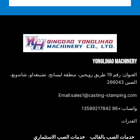
Yonglihao Machiner
العنوان: رقم 19 طريق رويجين، منطقة ليسانج، تشينغداو، شاندونغ،
صين 266043
Email:sales1@casting-stamping.co
تساب:+86 13589217842
لقدرات
خدمات الصب بالقالب
خدمات الصب الاستثماري