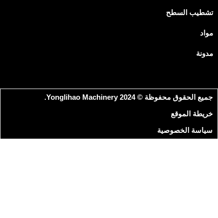
شطيب السطح
واد
دونة
Japanese
Spanish
يع الحقوق محفوظة © 2024 Yonglihao Machinery.
Russian
ريطة الموقع
Portuguese
ياسة الخصوصية
Korean
Italian
Indonesian
German
French
Dutch