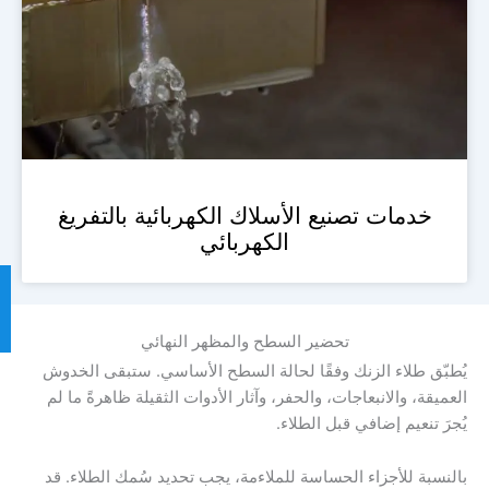
خدمات تصنيع الأسلاك الكهربائية بالتفريغ
الكهربائي
تحضير السطح والمظهر النهائي
يُطبّق طلاء الزنك وفقًا لحالة السطح الأساسي. ستبقى الخدوش
العميقة، والانبعاجات، والحفر، وآثار الأدوات الثقيلة ظاهرةً ما لم
يُجرَ تنعيم إضافي قبل الطلاء.
بالنسبة للأجزاء الحساسة للملاءمة، يجب تحديد سُمك الطلاء. قد