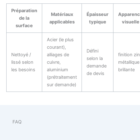
Préparation
Matériaux
Épaisseur
Apparen
de la
applicables
typique
visuelle
surface
Acier (le plus
courant),
Défini
Nettoyé /
alliages de
finition zi
selon la
lissé selon
cuivre,
métallique
demande
les besoins
aluminium
brillante
de devis
(prétraitement
sur demande)
FAQ