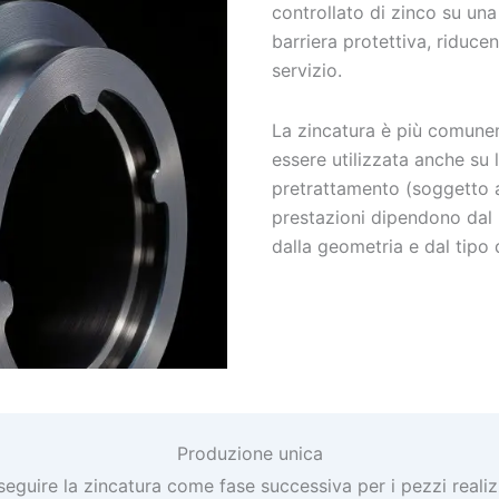
controllato di zinco su una
barriera protettiva, riducen
servizio.
La zincatura è più comunem
essere utilizzata anche su
pretrattamento (soggetto a 
prestazioni dipendono dal m
dalla geometria e dal tipo 
Produzione unica
eguire la zincatura come fase successiva per i pezzi realizz