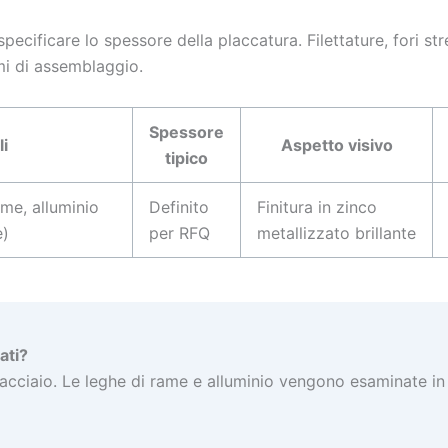
pecificare lo spessore della placcatura. Filettature, fori str
mi di assemblaggio.
Spessore
li
Aspetto visivo
tipico
ame, alluminio
Definito
Finitura in zinco
e)
per RFQ
metallizzato brillante
ati?
cciaio. Le leghe di rame e alluminio vengono esaminate in 