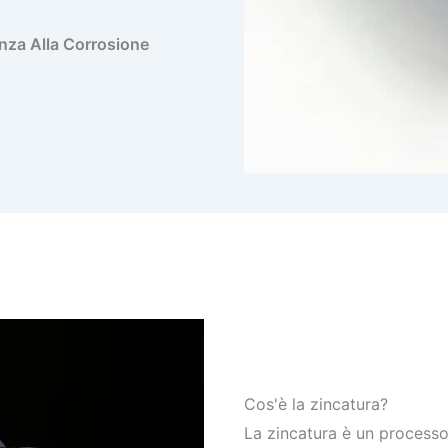
nza Alla Corrosione
Cos'è la zincatura?
La zincatura è un processo 