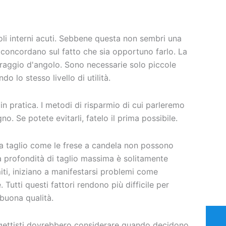
li interni acuti. Sebbene questa non sembri una
i concordano sul fatto che sia opportuno farlo. La
 raggio d'angolo. Sono necessarie solo piccole
o lo stesso livello di utilità.
n pratica. I metodi di risparmio di cui parleremo
o. Se potete evitarli, fatelo il prima possibile.
 da taglio come le frese a candela non possono
La profondità di taglio massima è solitamente
imiti, iniziano a manifestarsi problemi come
. Tutti questi fattori rendono più difficile per
i buona qualità.
rogettisti dovrebbero considerare quando decidono