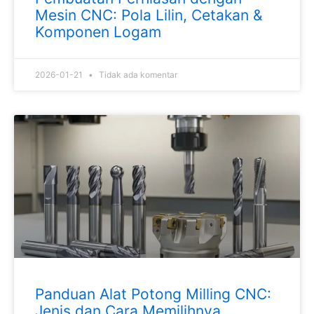
Mesin CNC: Pola Lilin, Cetakan &
Komponen Logam
2026-01-21
Tidak ada komentar
Panduan Alat Potong Milling CNC:
Jenis dan Cara Memilihnya