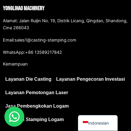
Japanese
Yonglihao Machinery
Spanish
Alamat: Jalan Ruijin No. 19, Distrik Licang, Qingdao, Shandong,
Russian
Cina 266043
Portuguese
Email:sales1@casting-stamping.com
Korean
WhatsApp:+86 13589217842
Italian
Kemampuan
German
French
Layanan Die Casting
Layanan Pengecoran Investasi
Dutch
Layanan Pemotongan Laser
Chinese
Arabic
Jasa Pembengkokan Logam
English
Layanan Stamping Logam
Indonesian