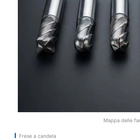
Mappa delle fam
Frese a candela