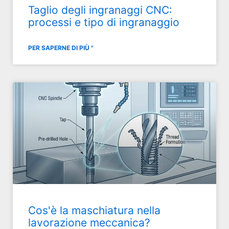
Taglio degli ingranaggi CNC:
processi e tipo di ingranaggio
PER SAPERNE DI PIÙ "
Cos'è la maschiatura nella
lavorazione meccanica?