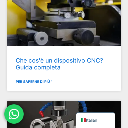
Japanese
Spanish
Russian
Portuguese
Korean
Indonesian
Che cos'è un dispositivo CNC?
German
Guida completa
French
PER SAPERNE DI PIÙ "
Dutch
Chinese
Arabic
English
Italian