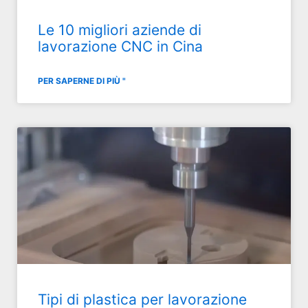
Le 10 migliori aziende di
lavorazione CNC in Cina
PER SAPERNE DI PIÙ "
Tipi di plastica per lavorazione