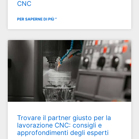
CNC
PER SAPERNE DI PIÙ "
Trovare il partner giusto per la
lavorazione CNC: consigli e
approfondimenti degli esperti