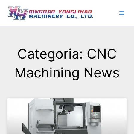
Vai
al
contenuto
Categoria: CNC
Machining News
Pagina
Pagina
Pagina