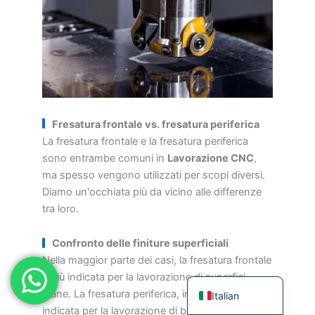
Japanese
Spanish
Russian
Portuguese
Korean
Fresatura frontale vs. fresatura periferica
Indonesian
La fresatura frontale e la fresatura periferica
German
sono entrambe comuni in
Lavorazione CNC
,
ma spesso vengono utilizzati per scopi diversi.
French
Diamo un'occhiata più da vicino alle differenze
Dutch
tra loro.
Chinese
Confronto delle finiture superficiali
Arabic
Nella maggior parte dei casi, la fresatura frontale
English
è più indicata per la lavorazione di superfici
piane. La fresatura periferica, invece, è più
Italian
indicata per la lavorazione di bordi e curve, ma la