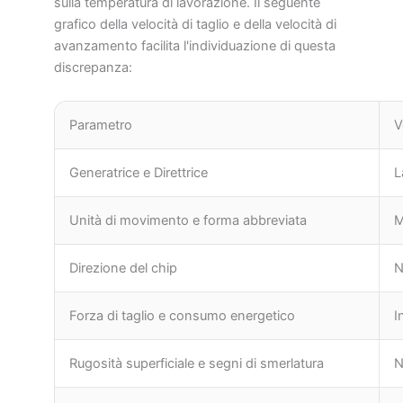
sulla temperatura di lavorazione. Il seguente
grafico della velocità di taglio e della velocità di
avanzamento facilita l'individuazione di questa
discrepanza:
Parametro
V
Generatrice e Direttrice
L
Unità di movimento e forma abbreviata
M
Direzione del chip
N
Forza di taglio e consumo energetico
I
Rugosità superficiale e segni di smerlatura
N