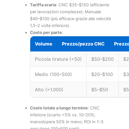
Tariffa oraria
: CNC $35–$150 (efficiente
per lavorazioni complesse); Manuale
$40–$100 (più efficace grazie alla velocità
1,5–2 volte inferiore).
Costo per parte
:
Volume
Prezzo/pezzo CNC
Prezzo
Piccola tiratura (<50)
$50–$200
$2
Medio (100–500)
$20–$100
$3
Alto (>1.000)
$5–$50
$5
Costo totale a lungo termine
: CNC
inferiore (scarto <5% vs. 10–20%;
manodopera 50% in meno; ROI in 1–3
anni dopo 100–500 parti).