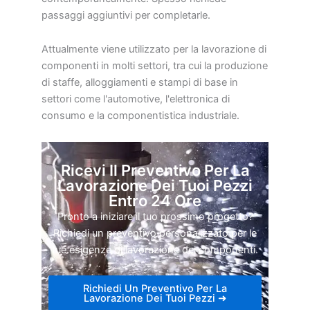
passaggi aggiuntivi per completarle.
Attualmente viene utilizzato per la lavorazione di
componenti in molti settori, tra cui la produzione
di staffe, alloggiamenti e stampi di base in
settori come l'automotive, l'elettronica di
consumo e la componentistica industriale.
Ricevi Il Preventivo Per La
Lavorazione Dei Tuoi Pezzi
Entro 24 Ore
Pronto a iniziare il tuo prossimo progetto?
Richiedi un preventivo personalizzato per le
tue esigenze di lavorazione dei componenti.
Richiedi Un Preventivo Per La
Lavorazione Dei Tuoi Pezzi ➜