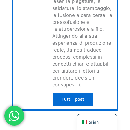
laser, la piegatura, la
Japanese
saldatura, lo stampaggio,
la fusione a cera persa, la
Spanish
pressofusione e
Russian
l'elettroerosione a filo.
Attingendo alla sua
Portuguese
esperienza di produzione
Korean
reale, James traduce
Indonesian
processi complessi in
concetti chiari e attuabili
German
per aiutare i lettori a
French
prendere decisioni
Dutch
consapevoli.
Chinese
Tutti i post
Arabic
English
Italian