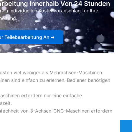
earbeitung Innerhalb Von 24 Stunden
einen individuellen Kostenvoranschlag für Ihre
beitung.
ur Teilebearbeitung An ➜
sten viel weniger als Mehrachsen-Maschinen.
en sind einfach zu erlernen. Bediener benötigen
schinen erfordern nur eine einfache
zeit.
infachheit von 3-Achsen-CNC-Maschinen erfordern