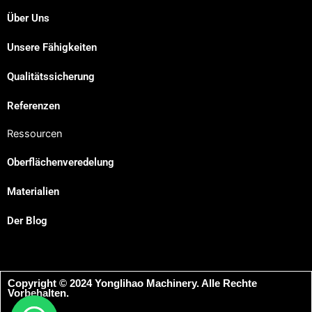
Über Uns
Unsere Fähigkeiten
Japanese
Qualitätssicherung
Spanish
Russian
Referenzen
Portuguese
Ressourcen
Korean
Oberflächenveredelung
Italian
Materialien
Indonesian
French
Der Blog
Dutch
Chinese
Copyright © 2024 Yonglihao Machinery. Alle Rechte
Arabic
Vorbehalten.
English