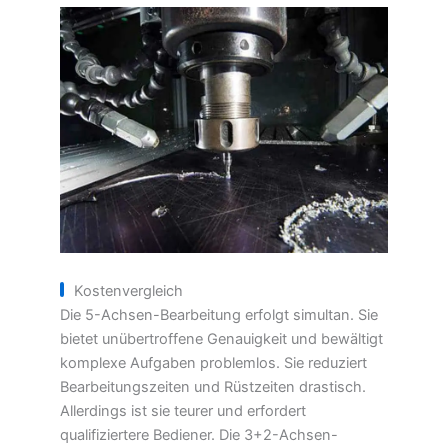
Kostenvergleich
Die 5-Achsen-Bearbeitung erfolgt simultan. Sie
bietet unübertroffene Genauigkeit und bewältigt
komplexe Aufgaben problemlos. Sie reduziert
Bearbeitungszeiten und Rüstzeiten drastisch.
Allerdings ist sie teurer und erfordert
qualifiziertere Bediener. Die 3+2-Achsen-