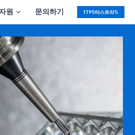
자원
문의하기
1TP5타스트라%