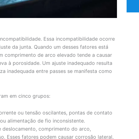
ncompatibilidade. Essa incompatibilidade ocorre
ajuste da junta. Quando um desses fatores está
 um comprimento de arco elevado tende a causar
va à porosidade. Um ajuste inadequado resulta
eza inadequada entre passes se manifesta como
ram em cinco grupos:
rrente ou tensão oscilantes, pontas de contato
u alimentação de fio inconsistente.
 deslocamento, comprimento do arco,
o. Esses fatores podem causar corrosão lateral,