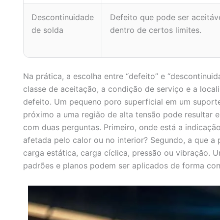
Descontinuidade
Defeito que pode ser aceitáv
de solda
dentro de certos limites.
Na prática, a escolha entre “defeito” e “descontinuid
classe de aceitação, a condição de serviço e a loca
defeito. Um pequeno poro superficial em um suporte
próximo a uma região de alta tensão pode resultar
com duas perguntas. Primeiro, onde está a indicação
afetada pelo calor ou no interior? Segundo, a que a p
carga estática, carga cíclica, pressão ou vibração. 
padrões e planos podem ser aplicados de forma cons