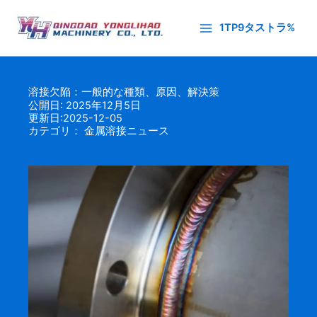
内
容
1TP9タストラ%
を
ス
キ
溶接欠陥：一般的な種類、原因、解決策
ッ
公開日: 2025年12月5日
プ
更新日:2025-12-05
カテゴリ：
金属溶接ニュース