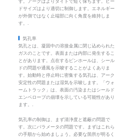
す。アークはよりタイトで短く保ちます。ビー
ドサイズはより適切に制御します。エネルギー
が外側ではなく止端部に向く角度を維持しま
す。.
気孔率
気孔とは、凝固中の溶接金属に閉じ込められた
ガスのことです。表面または内部に発生するこ
とがあります。点在するピンホールは、シール
ドの問題や通風を示唆することがよくありま
す。始動時と停止時に密集する気孔は、アーク
安定性の問題または湿気を示唆します。「ウォ
ームトラック」は、表面の汚染またはシールド
エンベロープの崩壊を示している可能性があり
ます。.
気孔率の制御は、まず清浄度と遮蔽の問題で
す。次にパラメータの問題です。まずはこれら
の手順から始めましょう。必要な箇所が明るく