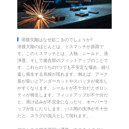
溶接欠陥はなぜ起こるのでしょうか?
溶接欠陥のほとんどは、ミスマッチが原因で
す。このミスマッチとは、入熱、シールド、清
浄度、そして接合部のフィットアップのことで
す。これらのうちの1つでも不安定な場合、繰り
返し発生する兆候が現れます。例えば、アーク
長が長いとアンダーカットやスパッタが発生し
やすくなります。シールドが不十分だとポロシ
ティが発生します。フィットアップが不十分だ
と、溶け込みが不完全になったり、オーバーラ
ップが生じたりします。パス間の洗浄が不十分
だと、スラグの混入として現れます。.