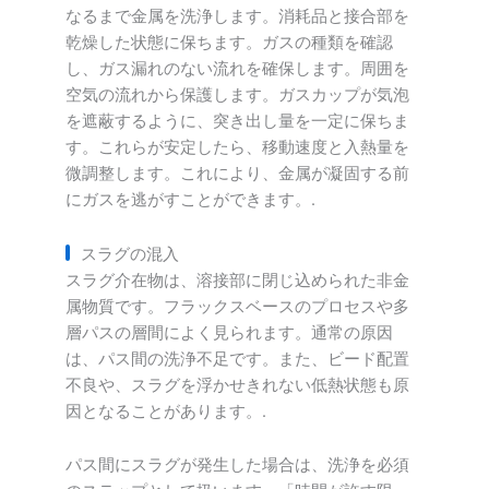
なるまで金属を洗浄します。消耗品と接合部を
乾燥した状態に保ちます。ガスの種類を確認
し、ガス漏れのない流れを確保します。周囲を
空気の流れから保護します。ガスカップが気泡
を遮蔽するように、突き出し量を一定に保ちま
す。これらが安定したら、移動速度と入熱量を
微調整します。これにより、金属が凝固する前
にガスを逃がすことができます。.
スラグの混入
スラグ介在物は、溶接部に閉じ込められた非金
属物質です。フラックスベースのプロセスや多
層パスの層間によく見られます。通常の原因
は、パス間の洗浄不足です。また、ビード配置
不良や、スラグを浮かせきれない低熱状態も原
因となることがあります。.
パス間にスラグが発生した場合は、洗浄を必須