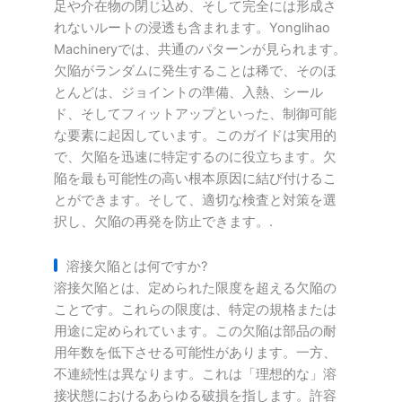
足や介在物の閉じ込め、そして完全には形成さ
れないルートの浸透も含まれます。Yonglihao
Machineryでは、共通のパターンが見られます。
欠陥がランダムに発生することは稀で、そのほ
とんどは、ジョイントの準備、入熱、シール
ド、そしてフィットアップといった、制御可能
な要素に起因しています。このガイドは実用的
で、欠陥を迅速に特定するのに役立ちます。欠
陥を最も可能性の高い根本原因に結び付けるこ
とができます。そして、適切な検査と対策を選
択し、欠陥の再発を防止できます。.
溶接欠陥とは何ですか?
溶接欠陥とは、定められた限度を超える欠陥の
ことです。これらの限度は、特定の規格または
用途に定められています。この欠陥は部品の耐
用年数を低下させる可能性があります。一方、
不連続性は異なります。これは「理想的な」溶
接状態におけるあらゆる破損を指します。許容