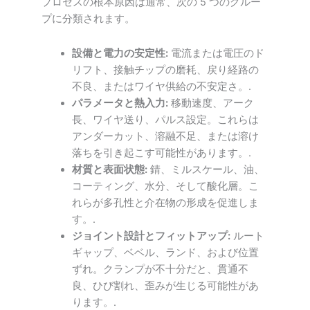
プロセスの根本原因は通常、次の 5 つのグルー
プに分類されます。
設備と電力の安定性:
電流または電圧のド
リフト、接触チップの磨耗、戻り経路の
不良、またはワイヤ供給の不安定さ。.
パラメータと熱入力:
移動速度、アーク
長、ワイヤ送り、パルス設定。これらは
アンダーカット、溶融不足、または溶け
落ちを引き起こす可能性があります。.
材質と表面状態:
錆、ミルスケール、油、
コーティング、水分、そして酸化層。こ
れらが多孔性と介在物の形成を促進しま
す。.
ジョイント設計とフィットアップ:
ルート
ギャップ、ベベル、ランド、および位置
ずれ。クランプが不十分だと、貫通不
良、ひび割れ、歪みが生じる可能性があ
ります。.