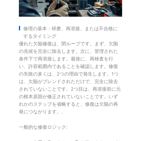
修理の基本：研磨、再溶接、または不合格に
するタイミング
優れた欠陥修復は、閉ループです。まず、欠陥
の兆候を完全に除去します。次に、管理された
条件下で再溶接します。最後に、再検査を行
い、許容範囲内であることを確認します。修復
の失敗の多くは、2つの理由で発生します。1つ
は、欠陥がブレンドされただけで、完全に除去
されていないことです。2つ目は、再溶接前に元
の根本原因が修正されていないことです。いず
れかのステップを省略すると、修復は欠陥の再
発につながります。.
一般的な修復ロジック: