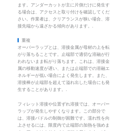
ます。アンダーカットが主に片側だけに発生す
る場合は、アクセスと取り付けを確認してくだ
さい。作業者は、クリアランスが狭い場合、溶
接先端から遠ざかる傾向があります。.
重複
オーバーラップとは、溶接金属が母材の上を転
がり落ちることです。止端部で適切な溶融が行
われないまま転がり落ちます。これは、溶接金
属の移動速度が遅い、または止端部での溶融エ
ネルギーが低い場合によく発生します。また、
溶接棒が止端部を超えて溢れ出した場合にも発
生することがあります。.
フィレット溶接や位置ずれ溶接では、オーバー
ラップが発生しやすくなります。この部分で
は、溶接パドルの制御が困難です。濡れ性を向
上させるには、限度内で止端部の加熱を強めま