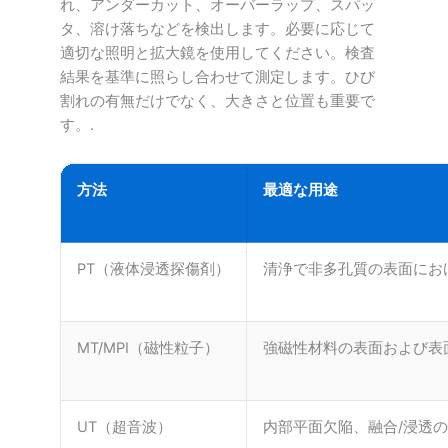
れ、アンダーカット、オーバーラップ、スパッ
タ、溶け落ちなどを検出します。必要に応じて
適切な照明と拡大鏡を使用してください。検査
結果を基準に照らし合わせて測定します。ひび
割れの有無だけでなく、大きさと位置も重要で
す。.
方法
最適な用途
PT（液体浸透探傷剤）
清浄で非多孔質の表面にお
MT/MPI（磁性粒子）
強磁性材料の表面および表
UT（超音波）
内部平面欠陥、融合/浸透