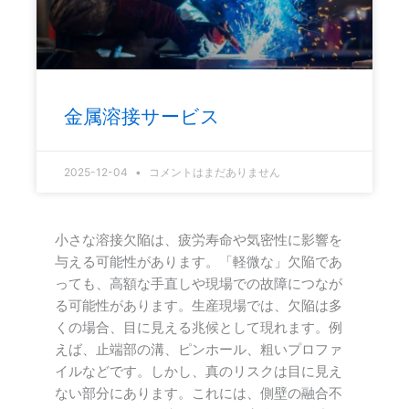
金属溶接サービス
2025-12-04
コメントはまだありません
小さな溶接欠陥は、疲労寿命や気密性に影響を
与える可能性があります。「軽微な」欠陥であ
っても、高額な手直しや現場での故障につなが
る可能性があります。生産現場では、欠陥は多
くの場合、目に見える兆候として現れます。例
えば、止端部の溝、ピンホール、粗いプロファ
イルなどです。しかし、真のリスクは目に見え
ない部分にあります。これには、側壁の融合不