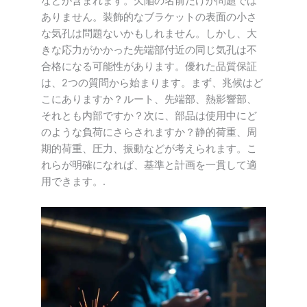
などが含まれます。欠陥の名前だけが問題では
ありません。装飾的なブラケットの表面の小さ
な気孔は問題ないかもしれません。しかし、大
きな応力がかかった先端部付近の同じ気孔は不
合格になる可能性があります。優れた品質保証
は、2つの質問から始まります。まず、兆候はど
こにありますか？ルート、先端部、熱影響部、
それとも内部ですか？次に、部品は使用中にど
のような負荷にさらされますか？静的荷重、周
期的荷重、圧力、振動などが考えられます。こ
れらが明確になれば、基準と計画を一貫して適
用できます。.